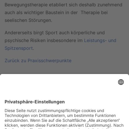
Bewegungstherapie etabliert sich deshalb zunehmend
auch als wichtiger Baustein in der Therapie bei
seelischen Störungen.
Andererseits birgt Sport auch körperliche und
psychische Risiken insbesondere im
Leistungs- und
Spitzensport
.
Zurück zu Praxisschwerpunkte
Dr. med. Karin Leonhard
Fachärztin für Psychiatrie und Psychotherapie
Mühlbaurstr. 2, 81677 München